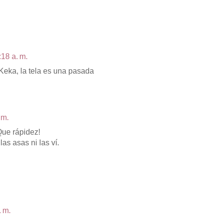
:18 a. m.
Keka, la tela es una pasada
 m.
Que rápidez!
las asas ni las ví.
. m.