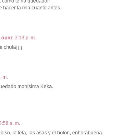
 como te ha quedado!!
 hacer la mia cuanto antes.
Lopez
3:13 p. m.
e chula¡¡¡¡
. m.
quedado monísima Keka.
8:58 a. m.
olso, la tela, las asas y el boton, enhorabuena.