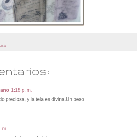
ura
entarios:
zano
1:18 p. m.
o preciosa, y la tela es divina.Un beso
. m.