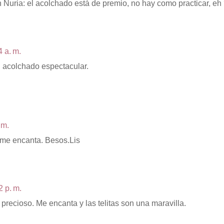
 Nuria: el acolchado está de premio, no hay como practicar, eh
4 a. m.
l acolchado espectacular.
 m.
.me encanta. Besos.Lis
2 p. m.
 precioso. Me encanta y las telitas son una maravilla.