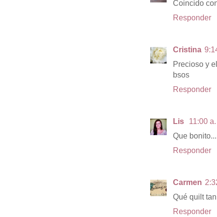
Coincido con
Responder
Cristina
9:1
Precioso y e
bsos
Responder
Lis
11:00 a.
Que bonito..
Responder
Carmen
2:3
Qué quilt tan
Responder