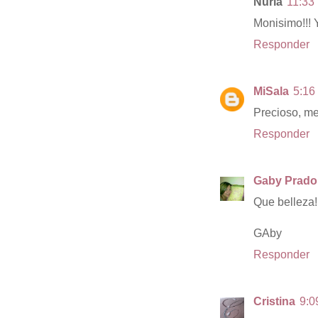
Nuria
11:33 
Monisimo!!! 
Responder
MiSala
5:16 
Precioso, me 
Responder
Gaby Prado
Que belleza!!
GAby
Responder
Cristina
9:0