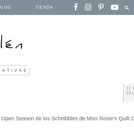
BLOG
TIENDA
11 
20
n Open Season de los Schnibbles de Miss Rosie’s Quilt 