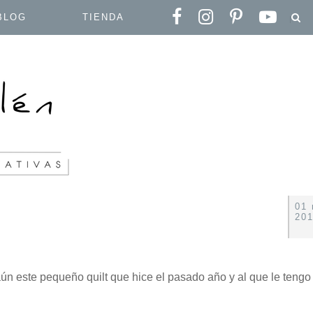
BLOG
TIENDA
01
20
ún este pequeño quilt que hice el pasado año y al que le tengo