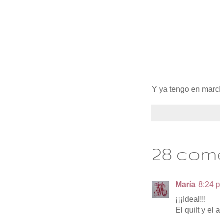
Y ya tengo en march
28 com
María
8:24 p
¡¡¡Ideal!!!
El quilt y el 